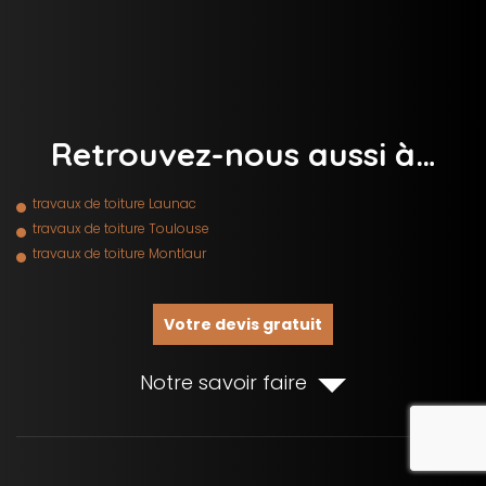
Retrouvez-nous aussi à…
travaux de toiture Launac
travaux de toiture Toulouse
travaux de toiture Montlaur
Votre devis gratuit
Notre savoir faire
rec